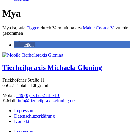
Mya
Mya ist, wie
Tigger
, durch Vermittlung des
Maine Coon e.V.
zu mir
gekommen
teilen
Tierheilpraxis Michaela Gloning
Frickhofener Straße 11
65627 Elbtal – Elbgrund
Mobil:
+49 (0)173 / 52 81 71 0
E-Mail:
info@tierheilpraxis-gloning.de
Impressum
Datenschutzerklärung
Kontakt
Impressum