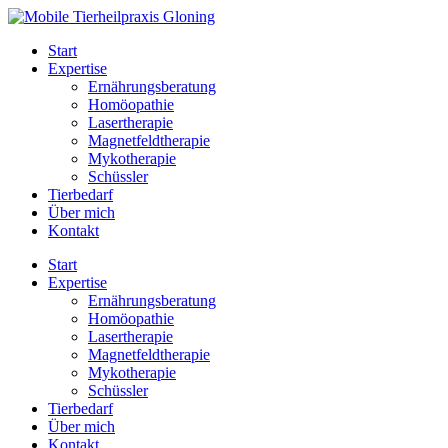
Zum
Inhalt
Start
springen
Expertise
Ernährungsberatung
Homöopathie
Lasertherapie
Magnetfeldtherapie
Mykotherapie
Schüssler
Tierbedarf
Über mich
Kontakt
Start
Expertise
Ernährungsberatung
Homöopathie
Lasertherapie
Magnetfeldtherapie
Mykotherapie
Schüssler
Tierbedarf
Über mich
Kontakt