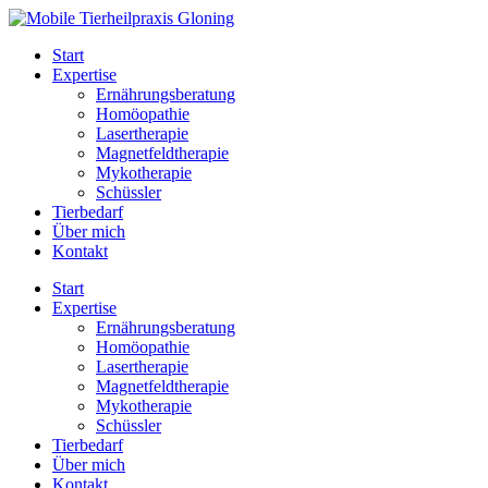
Zum
Inhalt
Start
springen
Expertise
Ernährungsberatung
Homöopathie
Lasertherapie
Magnetfeldtherapie
Mykotherapie
Schüssler
Tierbedarf
Über mich
Kontakt
Start
Expertise
Ernährungsberatung
Homöopathie
Lasertherapie
Magnetfeldtherapie
Mykotherapie
Schüssler
Tierbedarf
Über mich
Kontakt