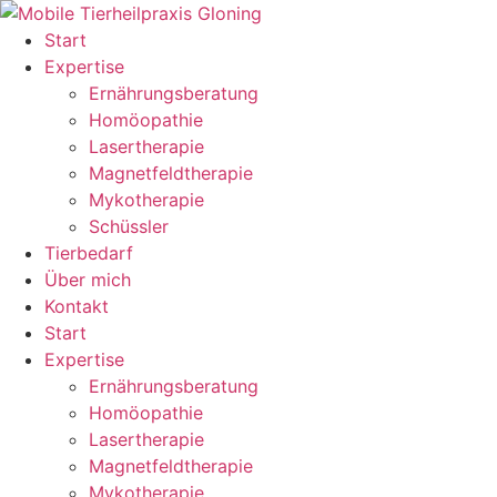
Zum
Inhalt
Start
springen
Expertise
Ernährungsberatung
Homöopathie
Lasertherapie
Magnetfeldtherapie
Mykotherapie
Schüssler
Tierbedarf
Über mich
Kontakt
Start
Expertise
Ernährungsberatung
Homöopathie
Lasertherapie
Magnetfeldtherapie
Mykotherapie