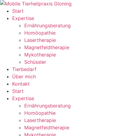
Zum
Inhalt
Start
springen
Expertise
Ernährungsberatung
Homöopathie
Lasertherapie
Magnetfeldtherapie
Mykotherapie
Schüssler
Tierbedarf
Über mich
Kontakt
Start
Expertise
Ernährungsberatung
Homöopathie
Lasertherapie
Magnetfeldtherapie
Mykotherapie