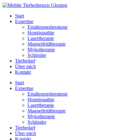
Zum
Inhalt
Start
springen
Expertise
Ernährungsberatung
Homöopathie
Lasertherapie
Magnetfeldtherapie
Mykotherapie
Schüssler
Tierbedarf
Über mich
Kontakt
Start
Expertise
Ernährungsberatung
Homöopathie
Lasertherapie
Magnetfeldtherapie
Mykotherapie
Schüssler
Tierbedarf
Über mich
Kontakt